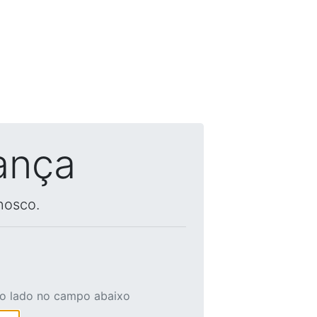
ança
nosco.
ao lado no campo abaixo