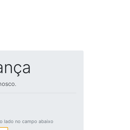
ança
nosco.
ao lado no campo abaixo