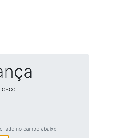
ança
nosco.
ao lado no campo abaixo