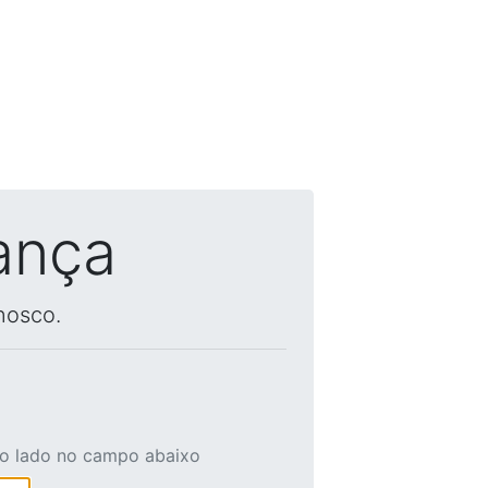
ança
nosco.
ao lado no campo abaixo