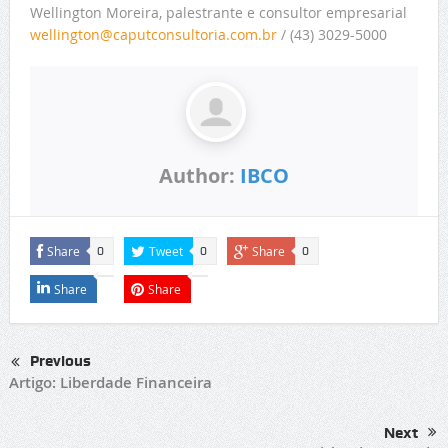
Wellington Moreira, palestrante e consultor empresarial
wellington@caputconsultoria.com.br
/ (43) 3029-5000
Author:
IBCO
Share
Tweet
Share
0
0
0
Share
Share
Previous
Artigo: Liberdade Financeira
Next