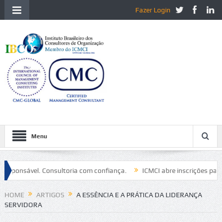
Fazer Login
Menu
sponsável. Consultoria com confiança.
ICMCI abre inscrições para a
rence em Xangai e realiza live sobre tendências globais da consultoria
HOME
ARTIGOS
A ESSÊNCIA E A PRÁTICA DA LIDERANÇA
SERVIDORA