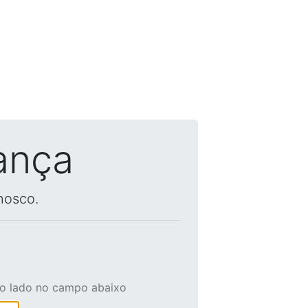
ança
nosco.
ao lado no campo abaixo