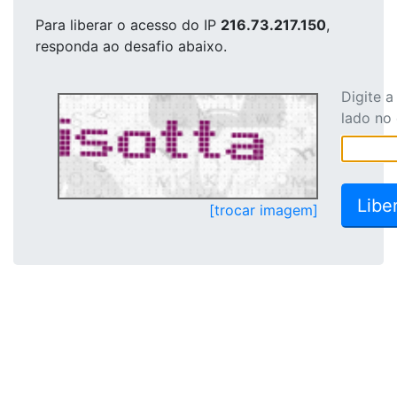
Para liberar o acesso
do IP
216.73.217.150
,
responda ao desafio abaixo.
Digite 
lado no
[trocar imagem]