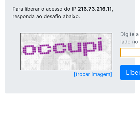
Para liberar o acesso
do IP
216.73.216.11
,
responda ao desafio abaixo.
Digite 
lado no
[trocar imagem]