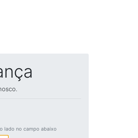
ança
nosco.
ao lado no campo abaixo