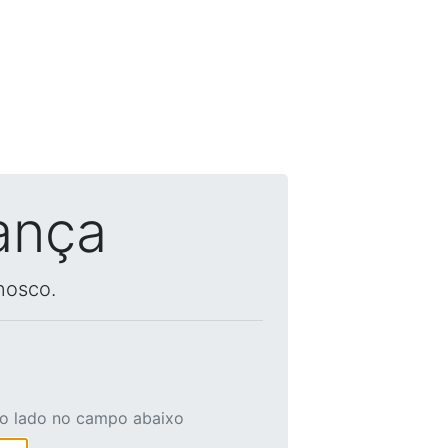
ança
nosco.
ao lado no campo abaixo