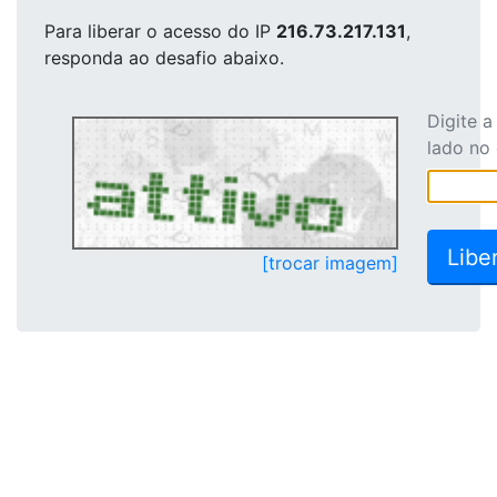
Para liberar o acesso
do IP
216.73.217.131
,
responda ao desafio abaixo.
Digite 
lado no
[trocar imagem]