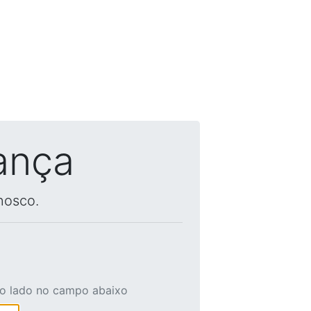
ança
nosco.
ao lado no campo abaixo